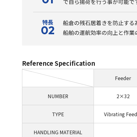
で自ら揚荷を行う事が可能で
特長
船倉の残石居着きを防止する
02
船舶の運航効率の向上と作業
Reference Specification
Feeder
NUMBER
2×32
TYPE
Vibrating Fee
HANDLING MATERIAL