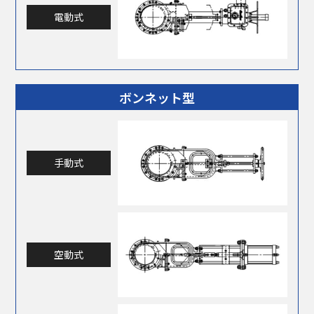
電動式
ボンネット型
手動式
空動式