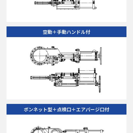
空動＋手動ハンドル付
ボンネット型＋点検口＋エアパージ口付